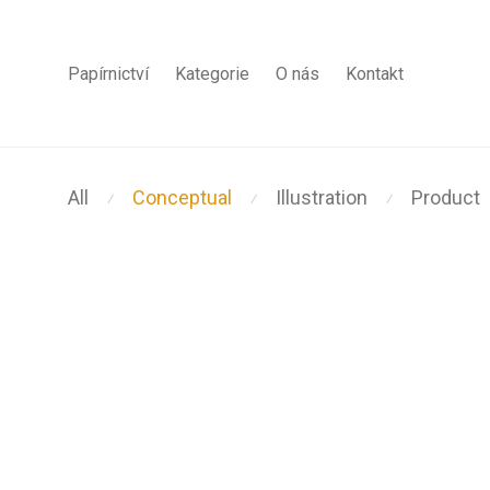
Papírnictví
Kategorie
O nás
Kontakt
All
Conceptual
Illustration
Product
⁄
⁄
⁄
Wall Rack
Minimal Clock